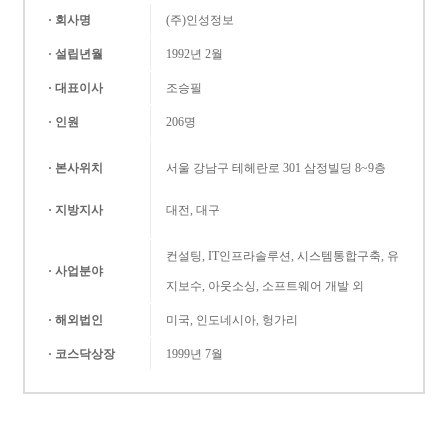
· 회사명
(주)인성정보
· 설립년월
1992년 2월
· 대표이사
조승필
· 인원
206명
· 본사위치
서울 강남구 테헤란로 301 삼정빌딩 8~9층
· 지방지사
대전, 대구
컨설팅, IT인프라솔루션, 시스템통합구축, 유
· 사업분야
지보수, 아웃소싱, 소프트웨어 개발 외
· 해외법인
미국, 인도네시아, 헝가리
· 코스닥상장
1999년 7월