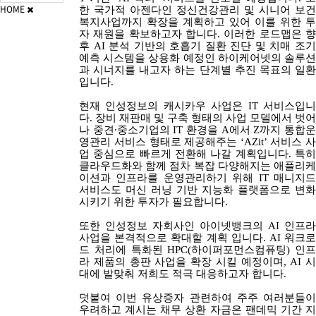
HOME
한 국가적 아젠다인 정신건강관리 및 시니어 보건
복지사업까지 확장을 계획하고 있어 이를 위한 투
자 재원을 확보하고자 합니다
.
이러한 로드맵은 
후
AI
분석 기반의 호흡기 질환 진단 및 치매 조
예측 시스템을 상용화 예정인 하이케어넷의 솔루션
과 시너지를 내고자 하는 단계별 추진 목표의 일환
입니다
.
현재 인성정보의 캐시카우 사업은
IT
서비스입
다
.
장비 재판매 및 구축 형태의 사업 모델에서 벗어
나 중견
∙
중소기업의
IT
환경을
A
에서
Z
까지 통합
영관리 서비스 형태로 제공해주는
‘AZit’
서비스 
업 중심으로 빠르게 전환해 나갈 계획입니다
.
특
클라우드화와 함께 점차 복잡 다양해지는 애플리케
이션과 인프라를 운영관리하기 위해
IT
매니지
서비스도 머신 러닝 기반 지능화 플랫폼으로 변화
시키기 위한 투자가 필요합니다
.
또한 인성정보 자회사인 아이넷뱅크의
AI
인프라
사업을 본격적으로 확대할 계획 입니다
. AI
워크
드 처리에 특화된
HPC(
하이퍼포먼스컴퓨팅
)
인프
라 제품의 총판 사업을 확장 시킬 예정이며
, AI
시
대에 발맞춰 저희도 적극 대응하고자 합니다
.
덧붙여 이번 유상증자 관련하여 주주 여러분들이
우려하고 계시는 채무 상환 자금은 팬데믹 기간 지