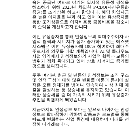
속된 공급난 여파로 야기된 일시적 유동성 경색을
해소하기 위해
2023
년 차입한
P-CBO(
자산유동화
증권
)
를 조기상환 하고자 함입니다
.
해당 차입자
은 높은 이자율을 부과 하고 있어 이번 유상증자를
통한 조기상환으로 이자비용등 금융비용을 감소시
켜 손익을 개선하고자 합니다
.
이번 유상증자를 통해 인성정보의 최대주주이자 사
업적 협력과 시너지가 점차 증가하고 있는 에스넷
시스템은 이번 유상증자에
100%
참여하여 최대
주로서의 의무를 다할 계획입니다
. AI
및 클라우
사업 영역에서 인성정보와의 사업적 협력과 교류의
범위가 점차 확대되고 있어 상호 시너지도 증가될
것으로 보여집니다
.
주주 여러분
,
최근 몇 년동안 인성정보는 조직 구
및 인적 구성에 대해 많은 변화를 이룸과 동시에 실
적은 오랜 정체기를 벗어나 연속하여 사상 최대 매
출을 달성하는 등 상승세를 유지하고 있습니다
.
러한 상승세를 좀 더 가속화 시키기 위해 유상증자
추진을 의결하게 되었습니다
.
지금까지의 인성정보 보다는 앞으로 나아가는 인성
정보로 탈바꿈하기 위하여 말씀드린 로드맵을 통해
빠르게 변화하는 산업 환경에 대응하여 미래를 선
점해 나가겠습니다
.