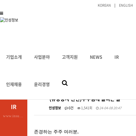
KOREAN
|
ENGLISH
공지사항
HOME
IR
공지사항
기업소개
사업분야
고객지원
NEWS
IR
인재채용
윤리경영
(유상증자 관련)주주님께 올리는 글
IR
인성정보
0건
1,541회
24-04-08 20:47
www.insunginfo.co.kr
존경하는 주주 여러분
,