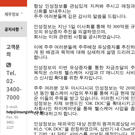
항상 인성정보를 관심있게 지켜봐 주시고 애정과
신뢰를 보내주시는
재무정보
주주 여러분들께 깊은 감사의 말씀을 드립니다
.
인성정보는 지난
5
일 이사회를 통해 약
300
억원 
공지사항
모의 유상증자 추진을 의결하였으며
,
회사는 이와 관련된 사항을 공시하였습니다
.
고객문
이에 주주 여러분들께 주주배정 유상증자를 추진하
게 된 배경과 목적에 대해 상세하게 설명 드리려고
의
합니다
.
인성정보의 이번 유상증자를 통한 자금조달의 주
Tel.
목적은 스마트 헬스케어 사업과
IT
매니지드 서
스 신사업 확대를 위한 투자입니다
.
02-
3400-
주주 여러분 모두 아시다시피 인성정보는 약
20
년 동안 헬스케어 사업의 투자를 통해 지금 현재 많
7000
은 이들의 주목을 받고 있습니다
.
이러한 시기에 
성정보는 자체 브랜드인
‘OK DOC’
을 확대시키
E-mail.
자회사인 하이케어넷을 통해 헬스케어 사업을 좀
help@insunginfo.co.kr
더 확대하고자 합니다
.
Fax. 02-
3401-
인성정보는 재외국민 대상 전문의 원격의료상담 서
1127
비스
‘OK DOC’
을 런칭하였으며
,
상반기 내
ChatG
T
기반
‘AI
닥터
’
서비스를 선보일 예정입니다
.
또