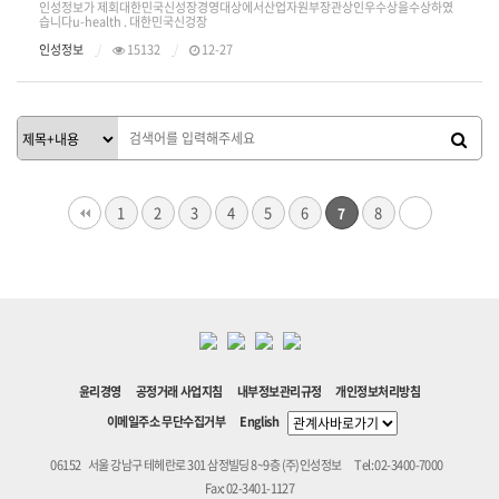
인성정보가 제회대한민국신성장경영대상에서산업자원부장관상인우수상을수상하였
습니다u-health . 대한민국신겅장
인성정보
15132
12-27
1
2
3
4
5
6
8
7
윤리경영
공정거래 사업지침
내부정보관리규정
개인정보처리방침
이메일주소 무단수집거부
English
06152
서울 강남구 테헤란로 301 삼정빌딩 8~9층 (주)인성정보
Tel: 02-3400-7000
Fax: 02-3401-1127