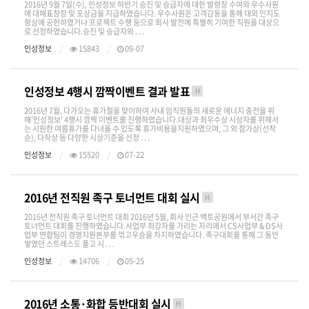
2016년 9월 7일(수), 인성정보 하반기 승진 및 승급자에 대한 발령장 수여와 우수사원
에 대해표창장 및 포상금을 지급하였습니다. 우수사원은 고객감동을 통해 대외 인지도
향상에 공헌하였거나 프로젝트 수행 등으로 회사 발전에 특별히 기여한 직원을 대상으
로 선정하였습니다.승진 및 승급자와 . . .
인성정보
15843
09-07
인성정보 4행시 깜짝이벤트 결과 발표
H
2016년 7월, 다가오는 휴가철을 맞이하여 사내 임직원들의 새로운 에너지 충전을 위
해'인성정보' 4행시 깜짝 이벤트를 진행하였습니다.대상과 최우수상 시상자를 위해서
는 시원한 여름휴가를 다녀올 수 있도록 휴가비용을지원하였으며, 그 외 참가상(선착
순), 다작상 등 다양한 시상기준을 선정 . . .
인성정보
15520
07-22
2016년 전직원 족구 토너먼트 대회 실시
H
2016년 전직원 족구 토너먼트 대회 2016년 5월, 회사 인근 백토공원에서 부서간 족구
토너먼트 대회를 진행하였습니다.사업부 최강자를 가리는 자리에서 CS사업부 & DS사
업부 연합팀이 경영지원본부를 꺾고우승을 차지하였습니다. 족구대회를 통해 그 동안
쌓였던 스트레스도 풀고 시 . . .
인성정보
14706
05-25
2016년 소통·화합 등반대회 실시
H