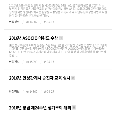
2016년 소통·화합 등반대회 실시2016년 5월 14일(토), 봄기운이 완연한 5월의 어느
날 당사 임직원들은 서울근교의 남한산성을 등반하였습니다.소통과 화합이란 이름으로
실시된 이번 등반대회에서는 원종윤 사장님을 비롯하여 각 사업부 본부장들과일부 직원
들이 참석하였습니다. 등반을 하는 . . .
인성정보
14982
05-17
2016년 ASOCIO 어워드 수상
H
㈜인성정보는(대표이사 원종윤) 5월 16일(월) 한국 IT발전 공로를 인정받아,​2016년 아
시아대양주정보산업기구 (이하 ASOCIO)가 선정한 ‘ASOCIO 어워드’를 수상하였습니
다. ASOCIO란 1984년 아시아 대양주 지역의 ICT산업 육성 및 교류협력을 목적으로설
립된 . . .
인성정보
15290
05-17
2016년 인성관계사 승진자 교육 실시
H
인성정보
14860
04-27
2016년 창립 제24주년 정기조회 개최
H