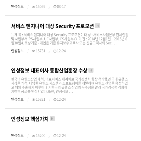
인성정보
15059
03-17
서비스 엔지니어 대상 Security 프로모션
H
1. 제 목 : 서비스 엔지니어 대상 Security 프로모션2. 대 상 : 서비스사업본부 전체인원
및 사업부서(PS사업부, UC사업부, CS사업부)3. 기 간 : 2014년 12월1일 ~ 2015년 6
월30일4. 포상기준 - 개인은 기존 유지보수고객사 또는 신규고객사의 Sec . . .
인성정보
15731
12-24
인성정보 대표이사 통탑산업훈장 수상
H
한국의 유헬스산업 개척, 의료서비스 세계화로 국가경쟁력 향상 척박했던 국내 유헬스
시장을 개척, 다양한 유헬스 시스템과 소프트웨어를 개발하여 유헬스 산업을 육성하였
고 해외 수출까지 이루어내며 한국의 유헬스 산업의 우수성을 알려 국가경쟁력 강화에
기여한 공로를 인정받았다.또한, 인성정보 . . .
인성정보
15821
12-24
인성정보 핵심가치
H
인성정보
15200
12-24