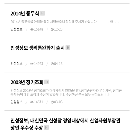
2014년 종무식
H
2014년 종무식을 아래와 같이 시행하오니 참석해 주시기 바랍니다. - 아 . . .
인성정보
15148
12-23
인성정보 생리통완화기 출시
H
인성정보
14923
04-15
2008년 정기조회
H
인성정보 2008년 정기조회가 대강당에서 있었습니다.정기승진자와 우수사원, 장기근
속자 등에 대한 표창과 수상이 있었습니다. 수상하신 분들 모두 축하드립니다.
인성정보
14671
03-03
인성정보, 대한민국 신성장 경영대상에서 산업자원부장관
상인 우수상 수상
H