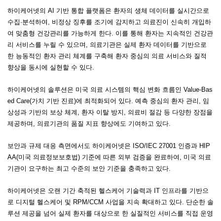
하이케어넷의
AI
기반 통합 플랫폼은 환자의 생체 데이터를 실시간으로
수집
·
분석하여
,
비정상 징후를 조기에 감지하고 의료진이 신속히 개입하
여 맞춤형 건강관리를 가능하게 한다
.
이를 통해 환자는 지속적인 건강관
리 서비스를 누릴 수 있으며
,
의료기관은 실제 환자 데이터를 기반으로
한 능동적인 환자 관리 체계를 구축해 환자 중심의 의료 서비스와 질적
향상을 동시에 실현할 수 있다
.
하이케어넷의 솔루션은 미국 의료 시스템의 핵심 변화 흐름인
Value-Bas
ed Care(
가치 기반 진료
)
에 최적화되어 있다
.
예측 중심의 환자 관리
,
임
상성과 기반의 보상 체계
,
환자 이탈 방지
,
의료비 절감 등 다양한 장점을
제공하며
,
의료기관의 품질 지표 향상에도 기여하고 있다
.
보안과 규제 대응 측면에서도 하이케어넷은
ISO/IEC 27001
인증과
HIP
AA(
미국 의료정보보호법
)
기준에 따른 외부 검증을 완료하여
,
미국 의료
기관이 요구하는 최고 수준의 보안 기준을 충족하고 있다
.
하이케어넷은 오랜 기간 축적된 헬스케어 기술력과
IT
인프라를 기반으
로 디지털 헬스케어 및
RPM/CCM
사업을 지속 확대하고 있다
.
단순한 솔
루션 제공을 넘어 실제 환자를 대상으로 한 실질적인 서비스를 직접 운영