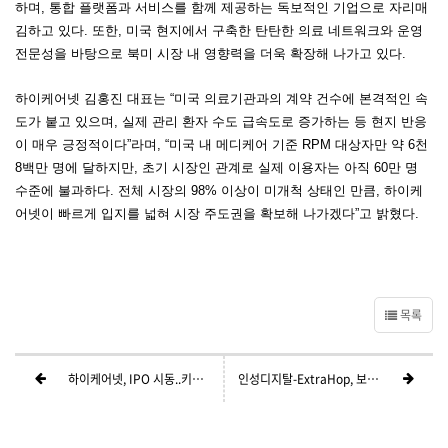
하며
,
통합 플랫폼과 서비스를 함께 제공하는 독보적인 기업으로 자리매
김하고 있다
.
또한
,
미국 현지에서 구축한 탄탄한 의료 네트워크와 운영
전문성을 바탕으로 북미 시장 내 영향력을 더욱 확장해 나가고 있다
.
하이케어넷 김홍진 대표는
“
미국 의료기관과의 계약 건수에 본격적인 속
도가 붙고 있으며
,
실제 관리 환자 수도 급속도로 증가하는 등 현지 반응
이 매우 긍정적이다
”
라며
, “
미국 내 메디케어 기준
RPM
대상자만 약
6
천
8
백만 명에 달하지만
,
초기 시장인 관계로 실제 이용자는 아직
60
만 명
수준에 불과하다
.
전체 시장의
98%
이상이 미개척 상태인 만큼
,
하이케
어넷이 빠르게 입지를 넓혀 시장 주도권을 확보해 나가겠다
”
고 밝혔다
.
목록
하이케어넷, IPO 시동..키움증권과 상장 주관사 계약 체결
인성디지탈-ExtraHop, 보안 NDR 솔루션 ‘리빌엑스’ 유통 총판 계약 체결