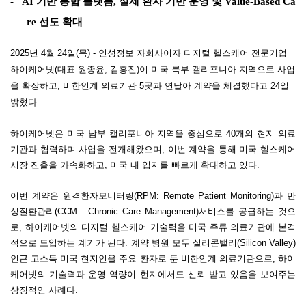
-
AI 기반 통합 플랫폼, 실제 환자 기반 운영 및 Value-Based Ca
re 선도 확대
2025년 4월 24일(목) -
인
성정보 자회사이자
디지털 헬스케어 전문기업
하이케어넷
(
대표 원종윤
,
김홍진
)
이 미국 북부 캘리포니아 지역으로 사업
을 확장하고
,
비한인계 의료기관
5
곳과 연달아 계약을 체결했다고
24
일
밝혔다
.
하이케어넷은 미국 남부 캘리포니아 지역을 중심으로
40
개의 현지 의료
기관과 협력하며 사업을 전개해왔으며
,
이번 계약을 통해 미국 헬스케어
시장 진출을 가속화하고
,
미국 내 입지를 빠르게 확대하고 있다
.
이번 계약은 원격환자모니터링
(RPM: Remote Patient Monitoring)
과 만
성질환관리
(CCM : Chronic Care Management)
서비스를 공급하는 것으
로
,
하이케어넷의 디지털 헬스케어 기술력을 미국 주류 의료기관에 본격
적으로 도입하는 계기가 된다
.
계약 병원 모두 실리콘밸리
(Silicon Valley)
인근 고소득 미국 현지인을 주요 환자로 둔 비한인계 의료기관으로
,
하이
케어넷의 기술력과 운영 역량이 현지에서도 신뢰 받고 있음을 보여주는
상징적인 사례다
.